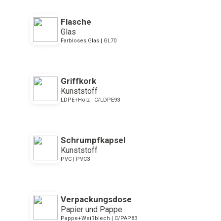
Flasche
Glas
Farbloses Glas | GL70
Griffkork
Kunststoff
LDPE+Holz | C/LDPE93
Schrumpfkapsel
Kunststoff
PVC | PVC3
Verpackungsdose
Papier und Pappe
Pappe+Weißblech | C/PAP83