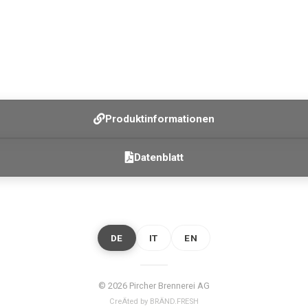
Produktinformationen
Datenblatt
DE
IT
EN
© 2026 Pircher Brennerei AG
CreÄted by BRÄND.FRESH