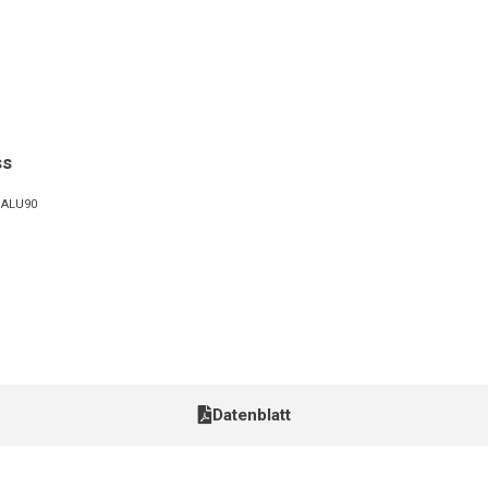
ss
/ALU90
Datenblatt